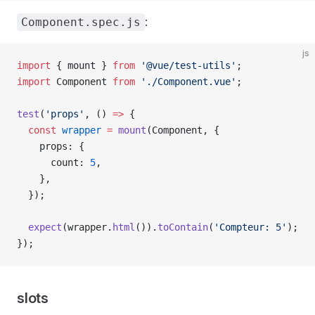
:
Component.spec.js
js
import
 { 
mount
 } 
from
 '@vue/test-utils'
;
import
 Component
 from
 './Component.vue'
;
test
(
'props'
, () 
=>
 {
  const
 wrapper
 =
 mount
(
Component
, {
    props
: {
      count
: 
5
,
    },
  });
  expect
(
wrapper
.
html
()).
toContain
(
'Compteur: 5'
);
});
slots