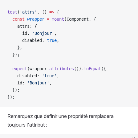
test
(
'attrs'
, () 
=>
 {
  const
 wrapper
 =
 mount
(
Component
, {
    attrs
: {
      id
: 
'Bonjour'
,
      disabled
: 
true
,
    },
  });
  expect
(
wrapper
.
attributes
()).
toEqual
({
    disabled
: 
'true'
,
    id
: 
'Bonjour'
,
  });
});
Remarquez que définir une propriété remplacera
toujours l'attribut :