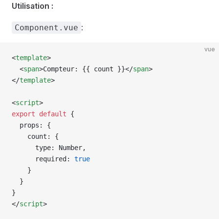
Utilisation :
:
Component.vue
vue
<
template
>
  <
span
>Compteur: {{ 
count
 }}</
span
>
</
template
>
<
script
>
export
 default
 {
  props
: {
    count
: {
      type
: 
Number
,
      required
: 
true
    }
  }
}
</
script
>