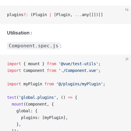
ts
plugins
?:
 (
Plugin
 |
 [
Plugin
, 
...
any
[]])[]
Utilisation :
:
Component.spec.js
js
import
 { 
mount
 } 
from
 '@vue/test-utils'
;
import
 Component
 from
 './Component.vue'
;
import
 myPlugin
 from
 '@/plugins/myPlugin'
;
test
(
'global.plugins'
, () 
=>
 {
  mount
(
Component
, {
    global
: {
      plugins
: [
myPlugin
],
    },