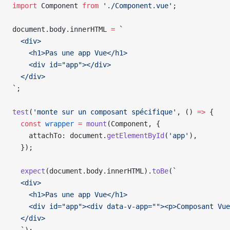
import
 Component
 from
 './Component.vue'
;
document
.
body
.
innerHTML
 =
 `
  <div>
    <h1>Pas une app Vue</h1>
    <div id="app"></div>
  </div>
`
;
test
(
'monte sur un composant spécifique'
, () 
=>
 {
  const
 wrapper
 =
 mount
(
Component
, {
    attachTo
: 
document
.
getElementById
(
'app'
),
  });
  expect
(
document
.
body
.
innerHTML
).
toBe
(
`
  <div>
    <h1>Pas une app Vue</h1>
    <div id="app"><div data-v-app=""><p>Composant Vue
  </div>