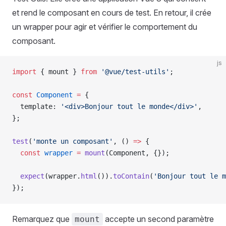
et rend le composant en cours de test. En retour, il crée
un wrapper pour agir et vérifier le comportement du
composant.
js
import
 { 
mount
 } 
from
 '@vue/test-utils'
;
const
 Component
 =
 {
  template
: 
'<div>Bonjour tout le monde</div>'
,
};
test
(
'monte un composant'
, () 
=>
 {
  const
 wrapper
 =
 mount
(
Component
, {});
  expect
(
wrapper
.
html
()).
toContain
(
'Bonjour tout le m
});
Remarquez que
accepte un second paramètre
mount