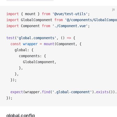
js
import
 { 
mount
 } 
from
 '@vue/test-utils'
;
import
 GlobalComponent
 from
 '@/components/GlobalCompo
import
 Component
 from
 './Component.vue'
;
test
(
'global.components'
, () 
=>
 {
  const
 wrapper
 =
 mount
(
Component
, {
    global
: {
      components
: {
        GlobalComponent
,
      },
    },
  });
  expect
(
wrapper
.
find
(
'.global-component'
).
exists
()).
});
global.config