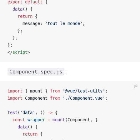
export
 default
 {
  data
() {
    return
 {
      message
: 
'tout le monde'
,
    };
  },
};
</
script
>
:
Component.spec.js
js
import
 { 
mount
 } 
from
 '@vue/test-utils'
;
import
 Component
 from
 './Component.vue'
;
test
(
'data'
, () 
=>
 {
  const
 wrapper
 =
 mount
(
Component
, {
    data
() {
      return
 {