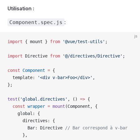
Utilisation :
:
Component.spec.js
js
import
 { 
mount
 } 
from
 '@vue/test-utils'
;
import
 Directive
 from
 '@/directives/Directive'
;
const
 Component
 =
 {
  template
: 
'<div v-bar>Foo</div>'
,
};
test
(
'global.directives'
, () 
=>
 {
  const
 wrapper
 =
 mount
(
Component
, {
    global
: {
      directives
: {
        Bar
: 
Directive
 // Bar correspond à v-bar
      },