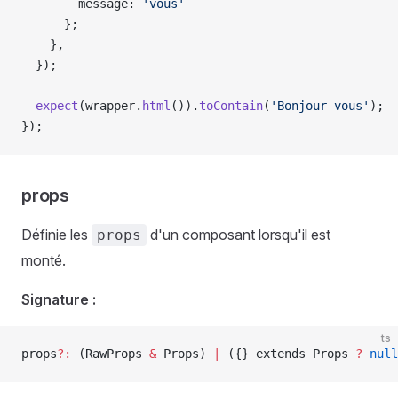
        message
: 
'vous'
      };
    },
  });
  expect
(
wrapper
.
html
()).
toContain
(
'Bonjour vous'
);
});
props
Définie les
d'un composant lorsqu'il est
props
monté.
Signature :
ts
props
?:
 (
RawProps
 &
 Props
) 
|
 ({} 
extends
 Props
 ?
 null