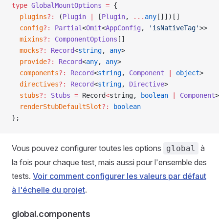
type
 GlobalMountOptions
 =
 {
  plugins
?
:
 (
Plugin
 |
 [
Plugin
, 
...
any
[]])[]
  config
?
:
 Partial
<
Omit
<
AppConfig
, 
'isNativeTag'
>>
  mixins
?
:
 ComponentOptions
[]
  mocks
?
:
 Record
<
string
, 
any
>
  provide
?
:
 Record
<
any
, 
any
>
  components
?
:
 Record
<
string
, 
Component
 |
 object
>
  directives
?
:
 Record
<
string
, 
Directive
>
  stubs
?
:
 Stubs
 =
 Record
<
string
, 
boolean
 |
 Component
>
  renderStubDefaultSlot
?
:
 boolean
};
Vous pouvez configurer toutes les options
à
global
la fois pour chaque test, mais aussi pour l'ensemble des
tests.
Voir comment configurer les valeurs par défaut
à l'échelle du projet
.
global.components