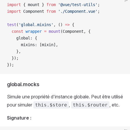
import
 { 
mount
 } 
from
 '@vue/test-utils'
;
import
 Component
 from
 './Component.vue'
;
test
(
'global.mixins'
, () 
=>
 {
  const
 wrapper
 =
 mount
(
Component
, {
    global
: {
      mixins
: [
mixin
],
    },
  });
});
global.mocks
Simule une propriété d'instance globale. Peut être utilisé
pour simuler
,
, etc.
this.$store
this.$router
Signature :