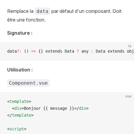
Remplace la
par défaut d'un composant. Doit
data
être une fonction.
Signature :
ts
data
?:
 () 
=>
 {} 
extends
 Data
 ?
 any
 :
 Data
 extends
 obj
Utilisation :
Component.vue
vue
<
template
>
  <
div
>Bonjour {{ 
message
 }}</
div
>
</
template
>
<
script
>