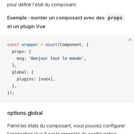
pour définir l'état du composant.
Exemple : monter un composant avec des
props
et un plugin Vue
js
const
 wrapper
 =
 mount
(
Component
, {
  props
: {
    msg
: 
'Bonjour tout le monde'
,
  },
  global
: {
    plugins
: [
vuex
],
  },
});
options.global
Parmi les états du composant, vous pouvez configurer