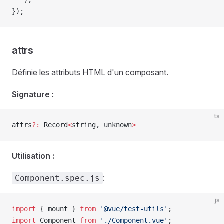
  `
);
});
attrs
Définie les attributs HTML d'un composant.
Signature :
ts
attrs
?:
 Record
<
string
, 
unknown
>
Utilisation :
:
Component.spec.js
js
import
 { 
mount
 } 
from
 '@vue/test-utils'
;
import
 Component
 from
 './Component.vue'
;