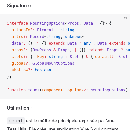
Signature :
ts
interface
 MountingOptions
<
Props
, 
Data
 =
 {}> {
  attachTo
?
:
 Element
 |
 string
  attrs
?
:
 Record
<
string
, 
unknown
>
  data
?
:
 () 
=>
 {} 
extends
 Data
 ?
 any
 :
 Data
 extends
 o
  props
?
:
 (
RawProps
 &
 Props
) 
|
 ({} 
extends
 Props
 ?
 nu
  slots
?
:
 { [
key
:
 string
]
:
 Slot
 } 
&
 { 
default
?
:
 Slot
 
  global
?
:
 GlobalMountOptions
  shallow
?
:
 boolean
};
function
 mount
(
Component
, 
options
?
:
 MountingOptions
)
:
Utilisation :
est la méthode principale exposée par Vue
mount
Test Utils. Elle crée une application Vue 3 qui contient