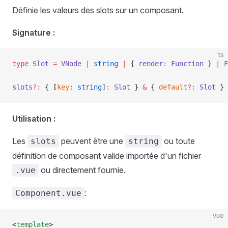
Définie les valeurs des slots sur un composant.
Signature :
ts
type
 Slot
 =
 VNode
 |
 string
 |
 { 
render
:
 Function
 } 
|
 F
slots
?:
 { [
key
:
 string
]
:
 Slot
 } 
&
 { 
default
?
:
 Slot
 }
Utilisation :
Les
peuvent être une
ou toute
slots
string
définition de composant valide importée d'un fichier
ou directement fournie.
.vue
:
Component.vue
vue
<
template
>