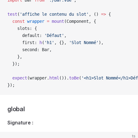
import
 Bar
 from
 './Bar.vue'
;
test
(
'affiche le contenu du slot'
, () 
=>
 {
  const
 wrapper
 =
 mount
(
Component
, {
    slots
: {
      default
: 
'Défaut'
,
      first
: 
h
(
'h1'
, {}, 
'Slot Nommé'
),
      second
: 
Bar
,
    },
  });
  expect
(
wrapper
.
html
()).
toBe
(
'<h1>Slot Nommé</h1>Déf
});
global
Signature :
ts