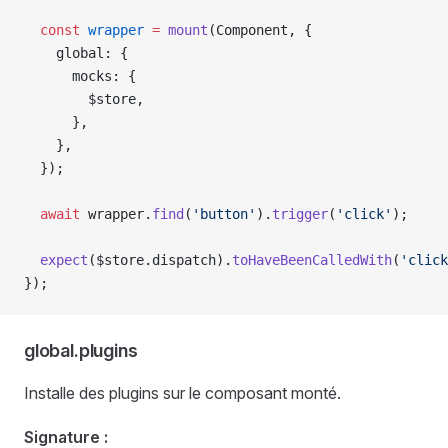
  const
 wrapper
 =
 mount
(
Component
, {
    global
: {
      mocks
: {
        $store
,
      },
    },
  });
  await
 wrapper
.
find
(
'button'
).
trigger
(
'click'
);
  expect
(
$store
.
dispatch
).
toHaveBeenCalledWith
(
'click
});
global.plugins
Installe des plugins sur le composant monté.
Signature :