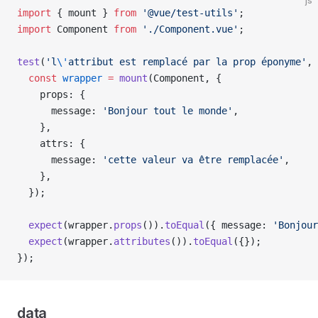
js
import
 { 
mount
 } 
from
 '@vue/test-utils'
;
import
 Component
 from
 './Component.vue'
;
test
(
'l
\'
attribut est remplacé par la prop éponyme'
, 
  const
 wrapper
 =
 mount
(
Component
, {
    props
: {
      message
: 
'Bonjour tout le monde'
,
    },
    attrs
: {
      message
: 
'cette valeur va être remplacée'
,
    },
  });
  expect
(
wrapper
.
props
()).
toEqual
({ 
message
: 
'Bonjour
  expect
(
wrapper
.
attributes
()).
toEqual
({});
});
data