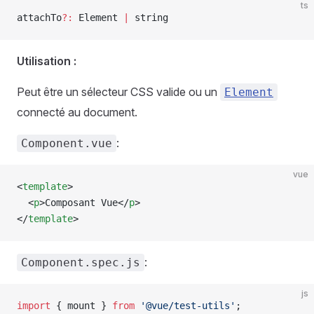
ts
attachTo
?:
 Element
 |
 string
Utilisation :
Peut être un sélecteur CSS valide ou un
Element
connecté au document.
:
Component.vue
vue
<
template
>
  <
p
>Composant Vue</
p
>
</
template
>
:
Component.spec.js
js
import
 { 
mount
 } 
from
 '@vue/test-utils'
;