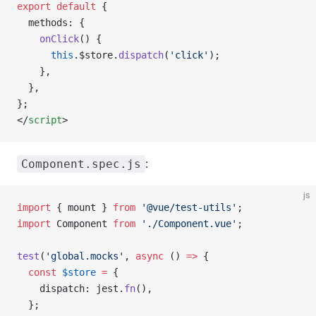
export
 default
 {
  methods
: {
    onClick
() {
      this
.
$store
.
dispatch
(
'click'
);
    },
  },
};
</
script
>
:
Component.spec.js
js
import
 { 
mount
 } 
from
 '@vue/test-utils'
;
import
 Component
 from
 './Component.vue'
;
test
(
'global.mocks'
, 
async
 () 
=>
 {
  const
 $store
 =
 {
    dispatch
: 
jest
.
fn
(),
  };