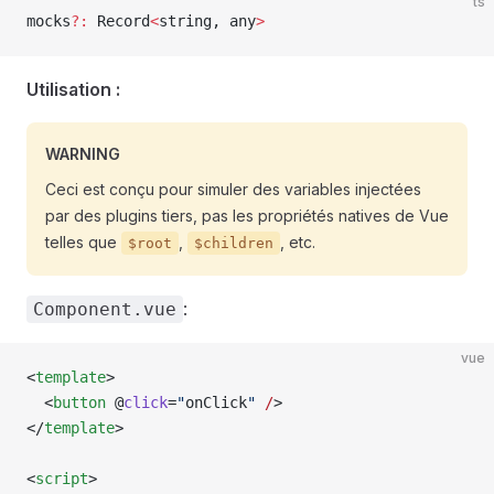
ts
mocks
?:
 Record
<
string
, 
any
>
Utilisation :
WARNING
Ceci est conçu pour simuler des variables injectées
par des plugins tiers, pas les propriétés natives de Vue
telles que
,
, etc.
$root
$children
:
Component.vue
vue
<
template
>
  <
button
 @
click
=
"
onClick
"
 /
>
</
template
>
<
script
>