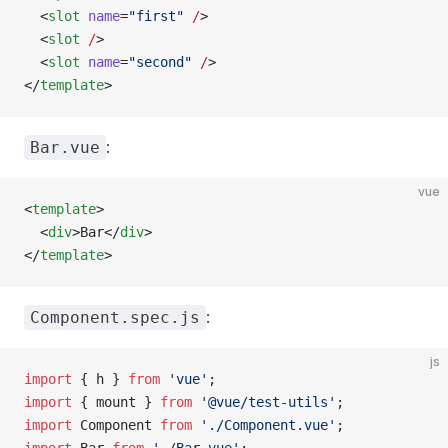
  <
slot
 name
=
"first"
 /
>
  <
slot
 /
>
  <
slot
 name
=
"second"
 /
>
</
template
>
:
Bar.vue
vue
<
template
>
  <
div
>Bar</
div
>
</
template
>
:
Component.spec.js
js
import
 { 
h
 } 
from
 'vue'
;
import
 { 
mount
 } 
from
 '@vue/test-utils'
;
import
 Component
 from
 './Component.vue'
;