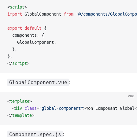
<
script
>
import
 GlobalComponent
 from
 '@/components/GlobalCompo
export
 default
 {
  components
: {
    GlobalComponent
,
  },
};
</
script
>
:
GlobalComponent.vue
vue
<
template
>
  <
div
 class
=
"global-component"
>Mon Composant Global<
</
template
>
:
Component.spec.js