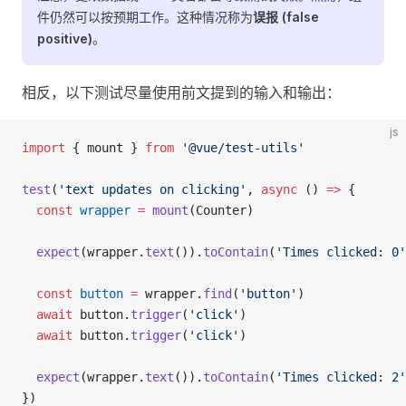
件仍然可以按预期工作。这种情况称为
误报 (false
positive)
。
相反，以下测试尽量使用前文提到的输入和输出：
js
import
 { 
mount
 } 
from
 '@vue/test-utils'
test
(
'text updates on clicking'
, 
async
 () 
=>
 {
  const
 wrapper
 =
 mount
(
Counter
)
  expect
(
wrapper
.
text
()).
toContain
(
'Times clicked: 0'
  const
 button
 =
 wrapper
.
find
(
'button'
)
  await
 button
.
trigger
(
'click'
)
  await
 button
.
trigger
(
'click'
)
  expect
(
wrapper
.
text
()).
toContain
(
'Times clicked: 2'
})