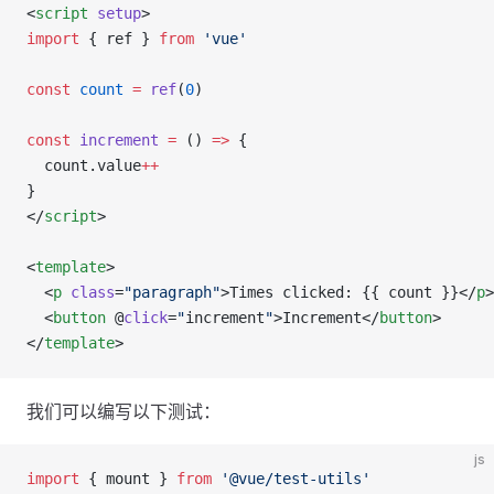
<
script
 setup
>
import
 { 
ref
 } 
from
 'vue'
const
 count
 =
 ref
(
0
)
const
 increment
 =
 () 
=>
 {
  count
.
value
++
}
</
script
>
<
template
>
  <
p
 class
=
"paragraph"
>Times clicked: {{ 
count
 }}</
p
>
  <
button
 @
click
=
"
increment
"
>Increment</
button
>
</
template
>
我们可以编写以下测试：
js
import
 { 
mount
 } 
from
 '@vue/test-utils'