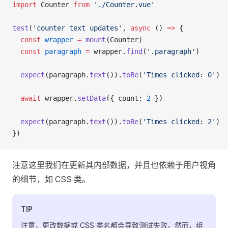
import
 Counter
 from
 './Counter.vue'
test
(
'counter text updates'
, 
async
 () 
=>
 {
  const
 wrapper
 =
 mount
(
Counter
)
  const
 paragraph
 =
 wrapper
.
find
(
'.paragraph'
)
  expect
(
paragraph
.
text
()).
toBe
(
'Times clicked: 0'
)
  await
 wrapper
.
setData
({ 
count
: 
2
 })
  expect
(
paragraph
.
text
()).
toBe
(
'Times clicked: 2'
)
})
注意这里我们在更新其内部数据，并且也依赖于用户视角
的细节，如 CSS 类。
TIP
注意，更改数据或 CSS 类名都会导致测试失败。然而，组