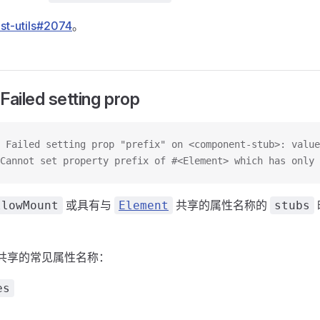
est-utils#2074
。
Failed setting prop
 Failed setting prop "prefix" on <component-stub>: value
Cannot set property prefix of #<Element> which has only 
或具有与
共享的属性名称的
llowMount
Element
stubs
共享的常见属性名称：
es